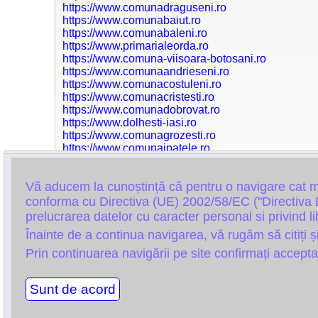
https://www.comunadraguseni.ro
https://www.comunabaiut.ro
https://www.comunabaleni.ro
https://www.primarialeorda.ro
https://www.comuna-viisoara-botosani.ro
https://www.comunaandrieseni.ro
https://www.comunacostuleni.ro
https://www.comunacristesti.ro
https://www.comunadobrovat.ro
https://www.dolhesti-iasi.ro
https://www.comunagrozesti.ro
https://www.comunaipatele.ro
https://www.comunaosesti.ro
https://www.primariarediu.ro
Vă aducem la cunoștință că pentru o navigare cat mai
https://www.comuna-romanesti.ro
https://www.primariasinesti.ro
conforma cu Directiva (UE) 2002/58/EC ("Directiva E
https://www.comunatutora.ro
prelucrarea datelor cu caracter personal si privind 
https://www.primariavinderei.ro
Înainte de a continua navigarea, vă rugăm să citiți ș
https://www.scoalamircesti.ro
https://www.scoala-prisacani.ro
Prin continuarea navigării pe site confirmați acceptare
https://www.primariavoinesti-iasi.ro/
https://www.primariavladeniiasi.ro/
Sunt de acord