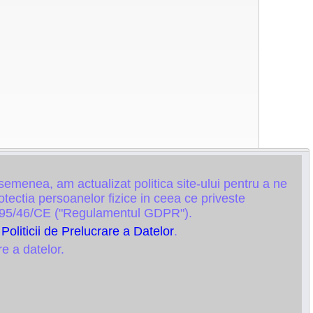
semenea, am actualizat politica site-ului pentru a ne
ectia persoanelor fizice in ceea ce priveste
vei 95/46/CE ("Regulamentul GDPR").
i
Politicii de Prelucrare a Datelor
.
re a datelor.
Vizualizari: 2869
Data creare: 14-07-2017 11:44:31